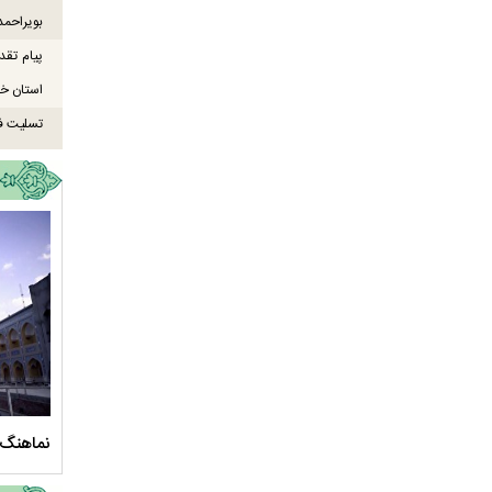
بویراحمد
پیام تقد
استان خو
تسلیت ف
سلام الله علیها
مستند بلند - تارعشق، پود ارادت - قسمت دوم
نماهنگ 