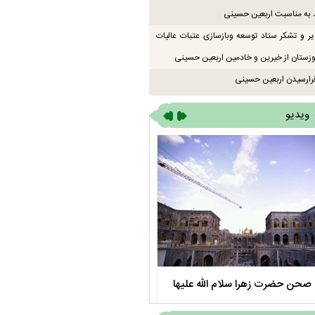
 به مناسبت اربعین حسینی
یر و تشکر ستاد توسعه وبازسازی عتبات عالیات
زستان از خیرین و خادمین اربعین حسینی
رارسیدن اربعین حسینی
ویدیو
صحن حضرت زهرا سلام الله علیها
مستند بلند - تارعشق، پود ارادت - قس