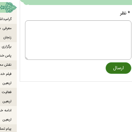
* نظر
گرامیداش
معرفی س
زنجان
برگزاری
پاس خدما
نقش محور
فیلم خدم
اربعین
اربعین
ادامه خ
اربعین
پیام تسل