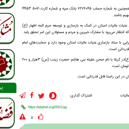
https://atabat.org/fa/forms/۲۳ کمک‌های خودرا پرداخت کنند و همچنین به شماره حساب ۷۲۷۲۰۴۵ بانک سپه و شماره کارت ۵۰۷۱ ۴۴۵۳
عتبات عالیات استان در کمک به بازسازی و توسعه حرم ائمه اطهار (ع)
ی با ستاد بازسازی عتبات عالیات استان وجود دارد و حمایت‌های امام
 قدردانی است.
هوشیار تصریح کرد: سهم استان اردبیل در توسعه طرح حرم امام حسین (ع)در کربلا با نام صحن عقیله بنی هاشم حضرت زینب (س) ۳هزار و ۲۰۰
در این راستا قابل قدردانی است.
پر
الیات
اشتراک گذاری:
0